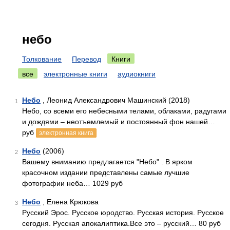
небо
Толкование
Перевод
Книги
все
электронные книги
аудиокниги
Небо
, Леонид Александрович Машинский (2018)
1
Небо, со всеми его небесными телами, облаками, радугами
и дождями – неотъемлемый и постоянный фон нашей…
руб
электронная книга
Небо
(2006)
2
Вашему вниманию предлагается "Небо" . В ярком
красочном издании представлены самые лучшие
фотографии неба… 1029 руб
Небо
, Елена Крюкова
3
Русский Эрос. Русское юродство. Русская история. Русское
сегодня. Русская апокалиптика.Все это – русский… 80 руб