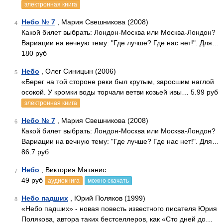
электронная книга
Небо № 7
, Мария Свешникова (2008)
4
Какой билет выбрать: Лондон-Москва или Москва-Лондон?
Вариации на вечную тему: "Где лучше? Где нас нет!". Для…
180 руб
Небо
, Олег Синицын (2006)
5
«Берег на той стороне реки был крутым, заросшим наглой
осокой. У кромки воды торчали ветви козьей ивы… 5.99 руб
электронная книга
Небо № 7
, Мария Свешникова (2008)
6
Какой билет выбрать: Лондон-Москва или Москва-Лондон?
Вариации на вечную тему: "Где лучше? Где нас нет!". Для…
86.7 руб
Небо
, Виктория Матанис
7
49 руб
аудиокнига
можно скачать
Небо падших
, Юрий Поляков (1999)
8
«Небо падших» - новая повесть известного писателя Юрия
Полякова, автора таких бестселлеров, как «Сто дней до…