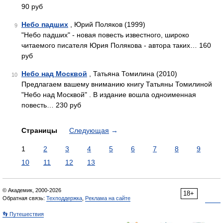
90 руб
Небо падших
, Юрий Поляков (1999)
9
"Небо падших" - новая повесть известного, широко
читаемого писателя Юрия Полякова - автора таких… 160
руб
Небо над Москвой
, Татьяна Томилина (2010)
10
Предлагаем вашему вниманию книгу Татьяны Томилиной
"Небо над Москвой" . В издание вошла одноименная
повесть… 230 руб
Страницы
Следующая
→
1
2
3
4
5
6
7
8
9
10
11
12
13
© Академик, 2000-2026
18+
Обратная связь:
Техподдержка
,
Реклама на сайте
👣 Путешествия